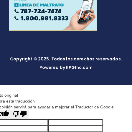
Copyright © 2025. Todos los derechos reservados.
Powered by KPGInc.com
to original
ora esta traducción
opinión servirá para ayudar a mejorar el Traductor de Google